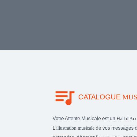
queue_music
CATALOGUE
MUS
Votre Attente Musicale est un
Hall d'Acc
L'
illustration musicale
de vos messages d'a