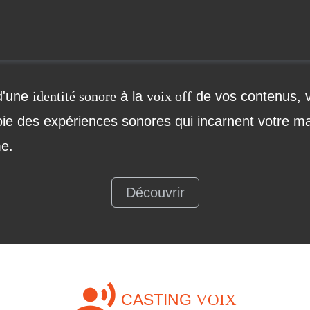
 d'une
identité sonore
à la
voix off
de vos contenus, v
oie des expériences sonores qui incarnent votre m
me.
Découvrir
record_voice_over
CASTING
VOIX