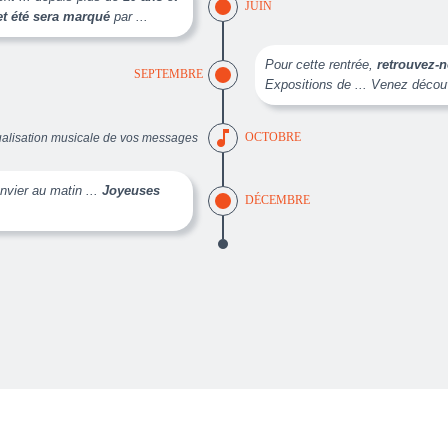
JUIN
et été sera marqué
par ...
Pour cette rentrée,
retrouvez-
SEPTEMBRE
Expositions de ... Venez découvr
music_note
ualisation musicale de vos messages
OCTOBRE
vier au matin ...
Joyeuses
DÉCEMBRE