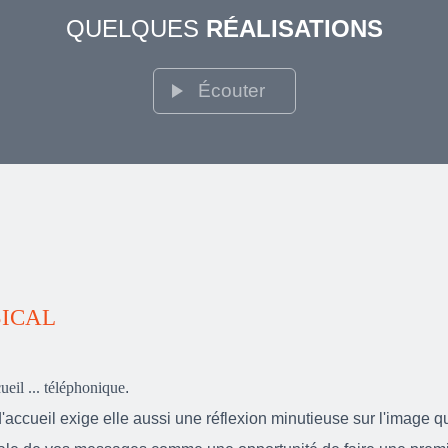
QUELQUES
RÉALISATIONS
play_arrow
Écouter
ICAL
ueil ... téléphonique
.
ccueil exige elle aussi une réflexion minutieuse sur l'image q