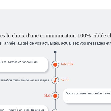
tes le choix d'une communication 100% ciblée cl
e l'année, au gré de vos actualités, actualisez vos messages et
 le sourire et l'accueil ne
JANVIER
music_note
ualisation musicale de vos messages
AVRIL
Nous sommes aujourd'hui ravi
MAI
...
ent ... depuis plus de
10 ans
et