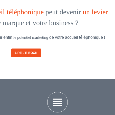
il téléphonique
peut devenir
un levier
e marque et votre
business ?
ir enfin
le potentiel marketing
de votre accueil
téléphonique !
LIRE L'E-BOOK
reorder