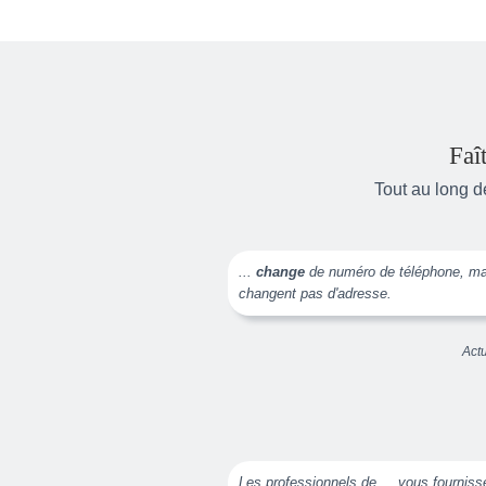
Faî
Tout au long d
...
change
de numéro de téléphone, mais
changent pas d'adresse.
Act
Les professionnels de ... vous fourniss