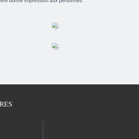
ière bonne impression aux personnes
RES